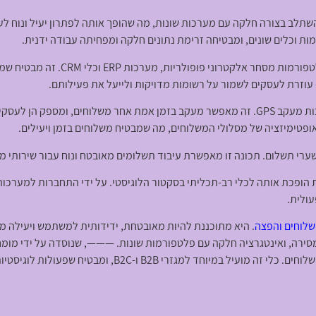
תלב בצורה חלקה עם מערכות שונות, מה שהופך אותה לפתרון יעיל ונוח לע
כלים שונים, ומבטיחה זרימת נתונים חלקה ומפחיתה עבודה ידנית.
ה-API של התוכנה מאפשר אינטגרציה עם פ
עוזרת לעסקים לשמור על רשומות מדויקות ולייעל את פעילותם.
יתר על כן, —– תומכת באינטגרציה עם מערכות מעקב GPS. זה מאפשר מעקב בזמן אמת אחר משלוחי
רי תשלום. תכונה זו מאפשרת עיבוד תשלומים מאובטח ונוח עבור שירותי מ
 הופכת אותה לכלי רב-תכליתי בסקטור הלוגיסטי. על ידי התחברות למערכות
ולית.
לוחים והפצה
. היא מתוכננת להיות מאובטחת, ידידותית למשתמש ויעילה מ
ירה, ואינטגרציה חלקה עם פלטפורמות שונות. ———, שנוסדה על ידי מומח
זרי B2B ו-B2C, ומבטיח שפעולות לוגיסטיות יהיו חלקות ויעילות.