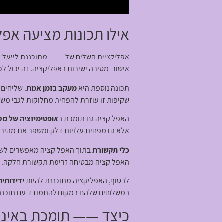
אילו תכונות מציעה אפל
אפליקציית השליח של ——- מתוכננת לייעל א
אישורי מסירה ישירות באפליקציה. זה יכול לכלול חתימות, תמונות, וא
תכונה נוספת היא
מעקב בזמן אמת
. שליחים
שקיפות זו עוזרת להפחית מחלוקות לגבי משל
האפליקציה גם תומכת ב
אופטימיזציה של מס
אלא גם מפחית עלויות דלק ומשפר את מהיר
כלי תקשורת
בתוך האפליקציה מאפשרים לשליח
האפליקציה מבטיחה זרימת תקשורת חלקה.
לבסוף, האפליקציה מתוכננת להיות
ידידותי
במשלוחים שלהם במקום להתמודד עם תוכנה מ
כיצד —— תומכת באינטג