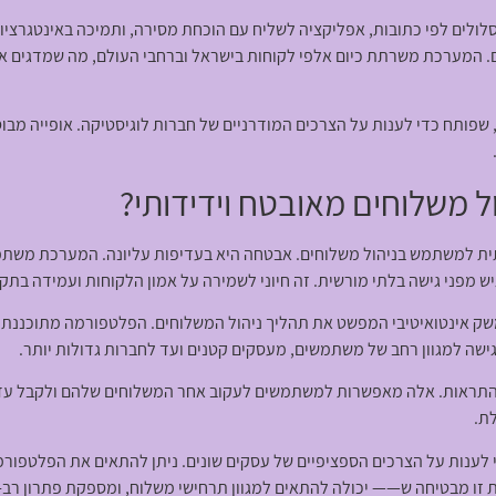
ולים לפי כתובות, אפליקציה לשליח עם הוכחת מסירה, ותמיכה באינטגרציות 
. המערכת משרתת כיום אלפי לקוחות בישראל וברחבי העולם, מה שמדגים א
 שפותח כדי לענות על הצרכים המודרניים של חברות לוגיסטיקה. אופייה מבו
 משלוחים מאובטח וידידותי?
ת למשתמש בניהול משלוחים. אבטחה היא בעדיפות עליונה. המערכת משתמ
ש מפני גישה בלתי מורשית. זה חיוני לשמירה על אמון הלקוחות ועמידה בתק
 אינטואיטיבי המפשט את תהליך ניהול המשלוחים. הפלטפורמה מתוכננת לה
גישה למגוון רחב של משתמשים, מעסקים קטנים ועד לחברות גדולות יותר.
והתראות. אלה מאפשרות למשתמשים לעקוב אחר המשלוחים שלהם ולקבל עדכו
ת.
לענות על הצרכים הספציפיים של עסקים שונים. ניתן להתאים את הפלטפור
ת זו מבטיחה ש—— יכולה להתאים למגוון תרחישי משלוח, ומספקת פתרון רב-