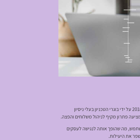
—— היא מערכת ניהול משלוחים מבוססת ענן במודל SaaS שפותחה על ידי חברת דורילארה בע"מ. החברה נוסדה בשנת 2018 על ידי בוגרי הטכניון בעלי ניסיון
משתמש, מה שהופך אותה לנגישה לעסקים
פר את היעילות.