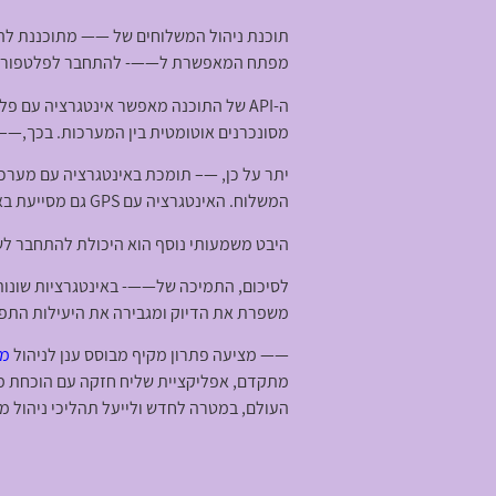
תוכנת ניהול המשלוחים של —— מתוכננת להש
מפתח המאפשרת ל——- להתחבר לפלטפורמות ו
מסונכרנים אוטומטית בין המערכות. בכך,—– 
המשלוח. האינטגרציה עם GPS גם מסייעת באופטימיזציה של מסלולי המשלוחים, מה שמבטיח משלוחים בזמן ויעילים.
היבט משמעותי נוסף הוא היכולת להתחבר לשע
לסיכום, התמיכה של——- באינטגרציות שונות
משפרת את הדיוק ומגבירה את היעילות התפע
—— מציעה פתרון מקיף מבוסס ענן לניהול
מש
מתקדם, אפליקציית שליח חזקה עם הוכחת מס
העולם, במטרה לחדש ולייעל תהליכי ניהול משלוחים. כלי זה מועיל במיוחד למג