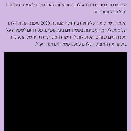
שותפים וסוכנים ברחבי העולם, המבטיחה שהם יכולים לטפל במשלוחים
מכל גודל ומורכבות.
הקמתה של ליאור שליחויות בתחילת שנות ה-2000 סימנה את תחילתו
של מסע לקראת מצוינות במשלוחים בינלאומיים. מסירותם לשמירה על
סטנדרטים גבוהים והסתגלות לדרישות המשתנות תדיר של התעשייה
ביססה את המוניטין שלהם כספק משלוחים אמין ויעיל.